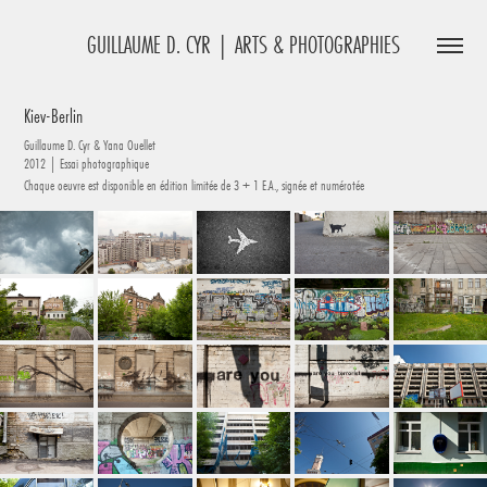
GUILLAUME D. CYR | ARTS & PHOTOGRAPHIES
Kiev-Berlin
Guillaume D. Cyr & Yana Ouellet
2012 | Essai photographique
Chaque oeuvre est disponible en édition limitée de 3 + 1 E.A., signée et numérotée