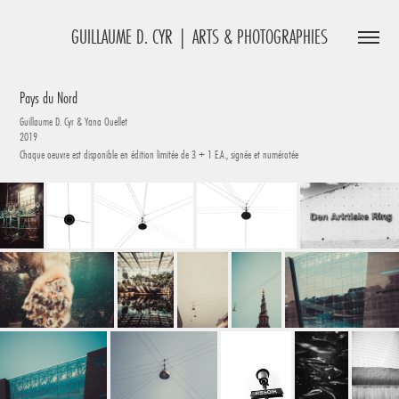
GUILLAUME D. CYR | ARTS & PHOTOGRAPHIES
Pays du Nord
Guillaume D. Cyr & Yana Ouellet
2019
Chaque oeuvre est disponible en édition limitée de 3 + 1 E.A., signée et numérotée