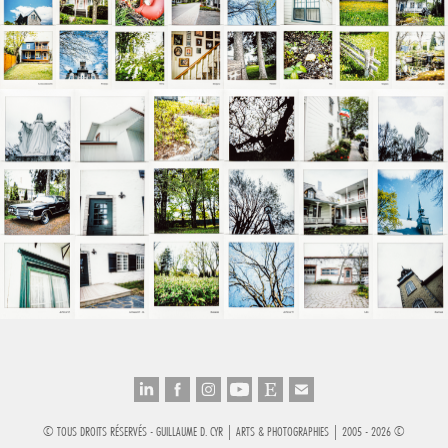
© TOUS DROITS RÉSERVÉS - GUILLAUME D. CYR | ARTS & PHOTOGRAPHIES | 2005 - 2026 ©